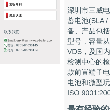
发明专利
深圳市三威电
资质认证
蓄电池(SLA
备。产品包括2
联系我们
型号，容量从0
Email:jerry@sunnyway-battery.com
电话：0755-84630145
VDS，及国
传真：0755-84630114
检测中心的检
款前置端子电
电池和微型玩
ISO 9001:
最有经验的