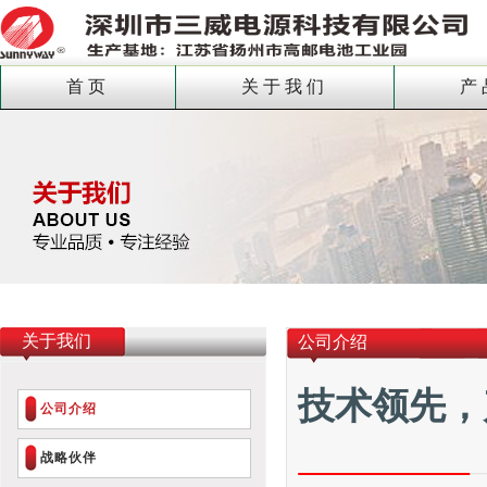
首页
关于我们
产
关于我们
公司介绍
技术领
先
，
公司介绍
战略伙伴