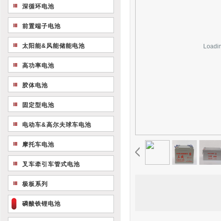
深循环电池
前置端子电池
太阳能&风能储能电池
Loadin
高功率电池
胶体电池
固定型电池
电动车&高尔夫球车电池
摩托车电池
叉车牵引车管式电池
极板系列
磷酸铁锂电池