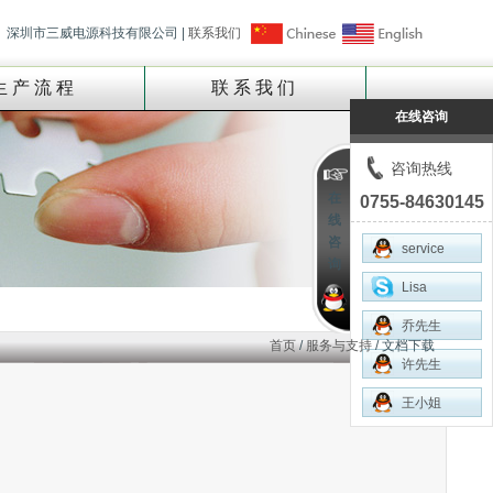
深圳市三威电源科技有限公司 |
联系我们
生产流程
联系我们
在线咨询
咨询热线
在
0755-84630145
线
咨
service
询
Lisa
乔先生
首页
/
服务与支持
/ 文档下载
许先生
王小姐