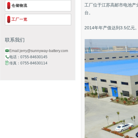
工厂位于江苏高邮市电池产业
仓储物流
台。
工厂一览
2014年年产值达到3.5亿元
联系我们
Email:jerry@sunnyway-battery.com
电话：0755-84630145
传真：0755-84630114