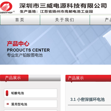
首页
关于我们
产
产品展示
产品展示
铅酸电池
3.1 小密深循环电池
通用型电池