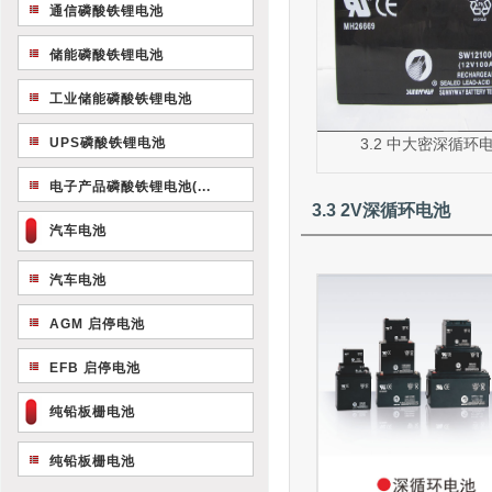
通信磷酸铁锂电池
储能磷酸铁锂电池
工业储能磷酸铁锂电池
UPS磷酸铁锂电池
3.2 中大密深循环
电子产品磷酸铁锂电池(...
3.3 2V深循环电池
汽车电池
汽车电池
AGM 启停电池
EFB 启停电池
纯铅板栅电池
纯铅板栅电池