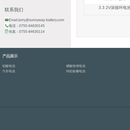
3.3 2V深循环电
联系我们
Email:jerry@sunnyway-battery.com
电话：0755-84630145
传真：0755-84630114
产品展示
铅酸电池
磷酸铁锂电池
汽车电池
纯铅板栅电池